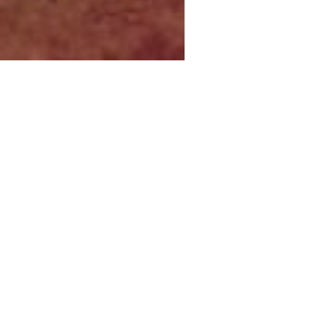
tenibilità integrata nella
IAMO CERTIFICATI ISO
EFFETTUIAMO LA 
4001/2015
DIFFERENZIATA IN