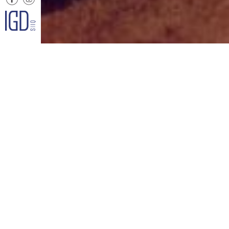
La sos
S
1