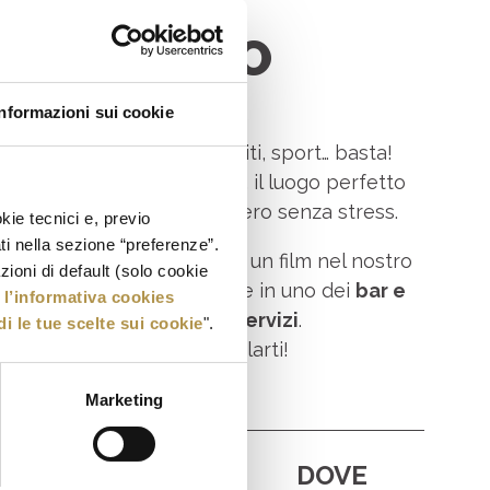
IL CENTRO
Informazioni sui cookie
fè, lavoro, faccende, compiti, sport… basta!
 tempo per te a
La Favorita
, il luogo perfetto
ti e goderti il tuo tempo libero senza stress.
kie tecnici e, previo
ati nella sezione “preferenze”.
 allo
shopping
o guardare un film nel nostro
oni di default (solo cookie
necity
, gustare un boccone in uno dei
bar e
e
l’informativa cookies
istoranti
, approfittare dei
servizi
.
di le tue scelte sui cookie
".
Non vediamo l’ora di coccolarti!
Marketing
 NOSTRI
DOVE