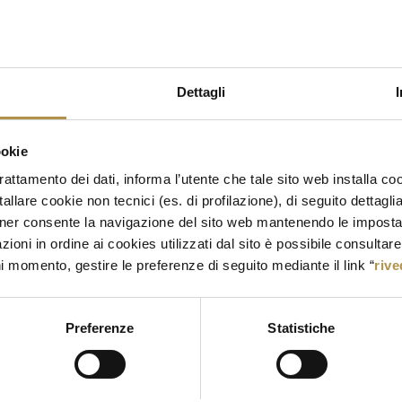
Dettagli
Sveglia, caf
Ritaglia del
ookie
per rilassar
trattamento dei dati, informa l’utente che tale sito web installa coo
allare cookie non tecnici (es. di profilazione), di seguito dettagli
Puoi dedicarti
ner consente la navigazione del sito web mantenendo le impostazi
multisala Ci
zioni in ordine ai cookies utilizzati dal sito è possibile consultar
r
ni momento, gestire le preferenze di seguito mediante il link “
rive
Preferenze
Statistiche
I