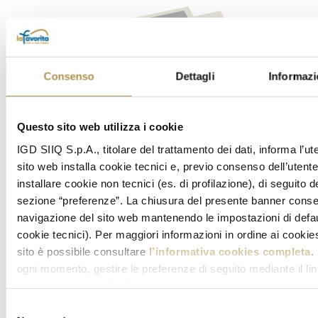
Terranova
Consenso
Dettagli
Informazi
Scopri
Questo sito web utilizza i cookie
IGD SIIQ S.p.A., titolare del trattamento dei dati, informa l’ut
sito web installa cookie tecnici e, previo consenso dell’utent
installare cookie non tecnici (es. di profilazione), di seguito de
sezione “preferenze”. La chiusura del presente banner conse
navigazione del sito web mantenendo le impostazioni di defau
cookie tecnici). Per maggiori informazioni in ordine ai cookies 
sito è possibile consultare
l’informativa cookies completa
.
ogni momento, gestire le preferenze di seguito mediante il lin
tue scelte sui cookie
".
.
Selezione
VAI ALLA MAPPA DEL CENTRO