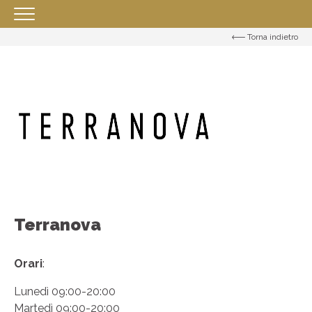
Torna indietro
HOMEPAGE
IL CENTRO
ORARI
COME RAGGIUNGERCI
PROMOZIONI
NEGOZI
EVENTI
Terranova
APP
SERVIZI
Orari
:
IL TUO BUSINESS AL CENTRO
Lunedì 09:00-20:00
Martedì 09:00-20:00
CONTATTI