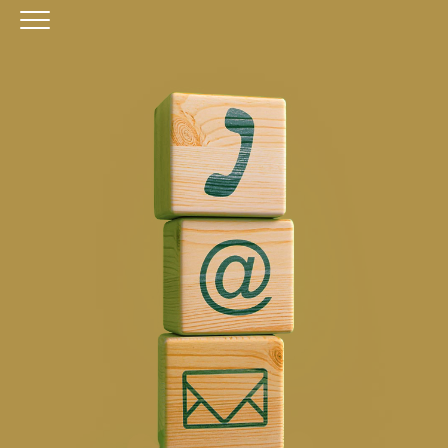
HOMEPAGE
IL CENTRO
ORARI
COME RAGGIUNGERCI
PROMOZIONI
NEGOZI
EVENTI
APP
SERVIZI
IL TUO BUSINESS AL CENTRO
CONTATTI