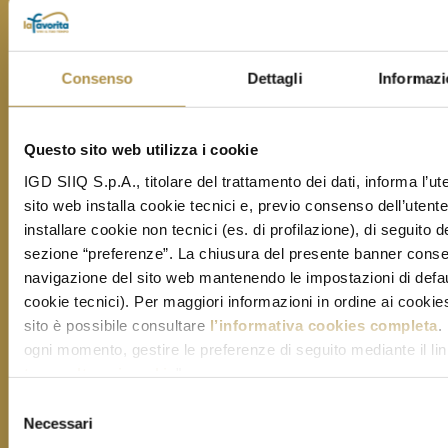
Consenso
Dettagli
Informazi
Questo sito web utilizza i cookie
IGD SIIQ S.p.A., titolare del trattamento dei dati, informa l’ut
sito web installa cookie tecnici e, previo consenso dell’utent
installare cookie non tecnici (es. di profilazione), di seguito de
sezione “preferenze”. La chiusura del presente banner conse
navigazione del sito web mantenendo le impostazioni di defau
cookie tecnici). Per maggiori informazioni in ordine ai cookies 
Leggi informativa privacy
sito è possibile consultare
l’informativa cookies completa
.
ogni momento, gestire le preferenze di seguito mediante il lin
Letta e compresa l’informativa
tue scelte sui cookie
".
Selezione
Necessari
del