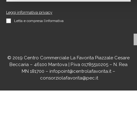
Leggi informativa privacy
Letta e compresa l’informativa
© 2019 Centro Commerciale La Favorita Piazzale Cesare
Beccaria – 46100 Mantova | P.iva 01785510205 – N. Rea
MN 181700 –
infopoint@centrolafavorita.it
–
consorziolafavorita@pec.it